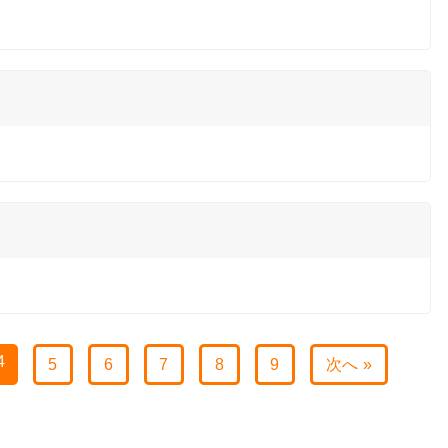
4
5
6
7
8
9
次へ »