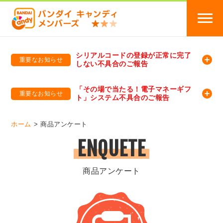
シリアルコードの登録が正常に完了
重要なお知らせ
しない不具合のご報告
バンダイキャンディメンバーズ
「バンダイ×アディダスサッカー日本代表 オリジナルグッズ プレゼントキャンペーン 2026」のキャンペーンページ
「その場で当たる！電子マネーギフ
重要なお知らせ
ト」システム不具合のご報告
バンダイキャンディメンバーズ（https://member-candy.bandai.co.jp/）
ホーム
商品アンケート
ENQUETE
商品アンケート