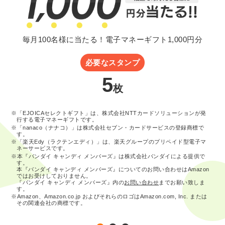
毎月100名様に当たる！電子マネーギフト1,000円分
必要なスタンプ
5
枚
※「EJOICAセレクトギフト」は、株式会社NTTカードソリューションが発
行する電子マネーギフトです。
※「nanaco（ナナコ）」は株式会社セブン・カードサービスの登録商標で
す。
※「楽天Edy（ラクテンエディ）」は、楽天グループのプリペイド型電子マ
ネーサービスです。
※本『バンダイ キャンディ メンバーズ』は株式会社バンダイによる提供で
す。
本『バンダイ キャンディ メンバーズ』についてのお問い合わせはAmazon
ではお受けしておりません。
『バンダイ キャンディ メンバーズ』内の
お問い合わせ
までお願い致しま
す。
※Amazon、Amazon.co.jp およびそれらのロゴはAmazon.com, Inc. または
その関連会社の商標です。