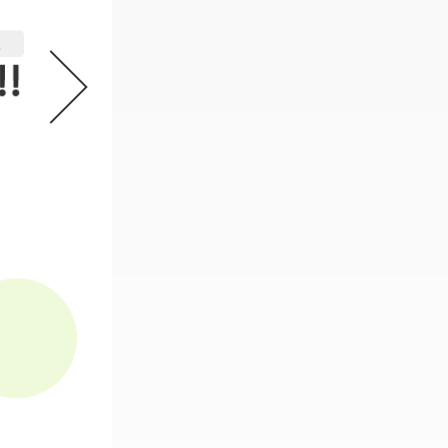
機動戦士ガンダム GフレームFA 
2
必要なスタンプ