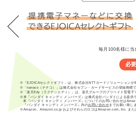
毎月100名様に当
必
※「EJOICAセレクトギフト」は、株式会社NTTカードソリューション
※「nanaco（ナナコ）」は株式会社セブン・カードサービスの登録商標
※「楽天Edy（ラクテンエディ）」は、楽天グループのプリペイド型電子
※本『バンダイ キャンディ メンバーズ』は株式会社バンダイによる提供
本『バンダイ キャンディ メンバーズ』についてのお問い合わせはAma
『バンダイ キャンディ メンバーズ』内の
お問い合わせ
までお願い致し
※Amazon、Amazon.co.jp およびそれらのロゴはAmazon.com, In