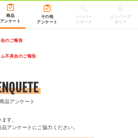
商品
その他
メンバー
メンバーズ
アンケート
アンケート
リサーチ
ボイス
具合のご報告
レゼントキャンペーン 2026」のキャンペーンページ
テム不具合のご報告
.co.jp/）
ENQUETE
商品アンケート
います。
商品アンケートにご協力ください。