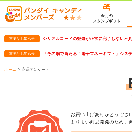
今月の
スタンプギフト
シリアルコードの登録が正常に完了しない不
重要なお知らせ
バンダイキャンディメンバーズ
「バンダイ×アディダスサッカー日本代表 オリジナルグッズ プ
「その場で当たる！電子マネーギフト」シス
重要なお知らせ
バンダイキャンディメンバーズ（https://member-candy.bandai
ホーム
商品アンケート
お買い上げありがとうござ
よりよい商品開発のため、