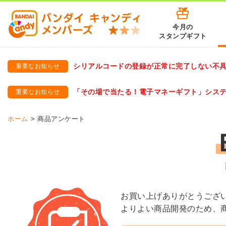
今月の
スタンプギフト
シリアルコードの登録が正常に完了しない不
重要なお知らせ
バンダイキャンディメンバーズ
「バンダイ×アディダスサッカー日本代表 オリジナルグッズ プ
「その場で当たる！電子マネーギフト」シス
重要なお知らせ
バンダイキャンディメンバーズ（https://member-candy.bandai
ホーム
商品アンケート
お買い上げありがとうござ
よりよい商品開発のため、