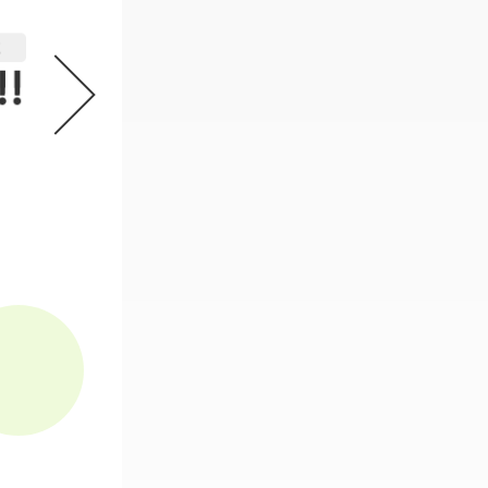
機動戦士ガンダム GフレームFA 
2
必要なスタンプ