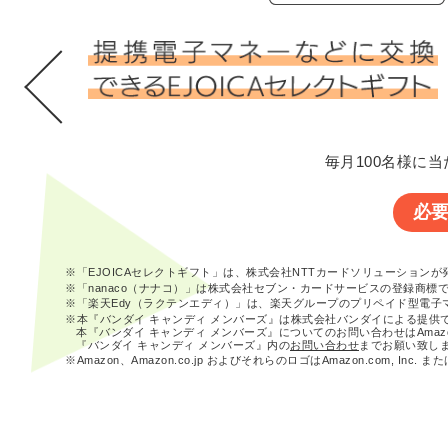
毎月100名様に当
必
※「EJOICAセレクトギフト」は、株式会社NTTカードソリューション
※「nanaco（ナナコ）」は株式会社セブン・カードサービスの登録商標
※「楽天Edy（ラクテンエディ）」は、楽天グループのプリペイド型電子
※本『バンダイ キャンディ メンバーズ』は株式会社バンダイによる提供
本『バンダイ キャンディ メンバーズ』についてのお問い合わせはAma
『バンダイ キャンディ メンバーズ』内の
お問い合わせ
までお願い致し
※Amazon、Amazon.co.jp およびそれらのロゴはAmazon.com, In