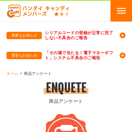
シリアルコードの登録が正常に完了
重要なお知らせ
しない不具合のご報告
バンダイキャンディメンバーズ
「バンダイ×アディダスサッカー日本代表 オリジナルグッズ プレゼントキャンペーン 2026」のキャンペーンページ
「その場で当たる！電子マネーギフ
重要なお知らせ
ト」システム不具合のご報告
バンダイキャンディメンバーズ（https://member-candy.bandai.co.jp/）
ホーム
商品アンケート
ENQUETE
商品アンケート