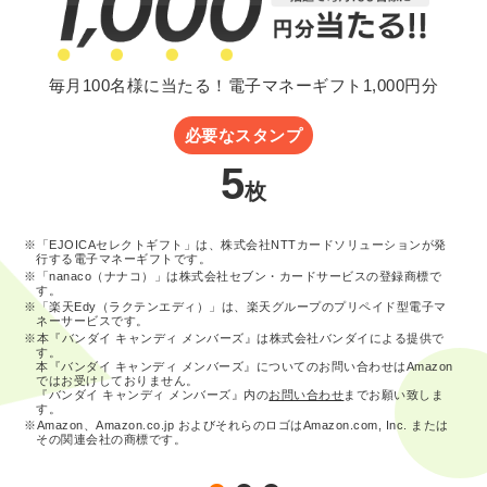
毎月100名様に当たる！電子マネーギフト1,000円分
必要なスタンプ
5
枚
※「EJOICAセレクトギフト」は、株式会社NTTカードソリューションが発
行する電子マネーギフトです。
※「nanaco（ナナコ）」は株式会社セブン・カードサービスの登録商標で
す。
※「楽天Edy（ラクテンエディ）」は、楽天グループのプリペイド型電子マ
ネーサービスです。
※本『バンダイ キャンディ メンバーズ』は株式会社バンダイによる提供で
す。
本『バンダイ キャンディ メンバーズ』についてのお問い合わせはAmazon
ではお受けしておりません。
『バンダイ キャンディ メンバーズ』内の
お問い合わせ
までお願い致しま
す。
※Amazon、Amazon.co.jp およびそれらのロゴはAmazon.com, Inc. または
その関連会社の商標です。