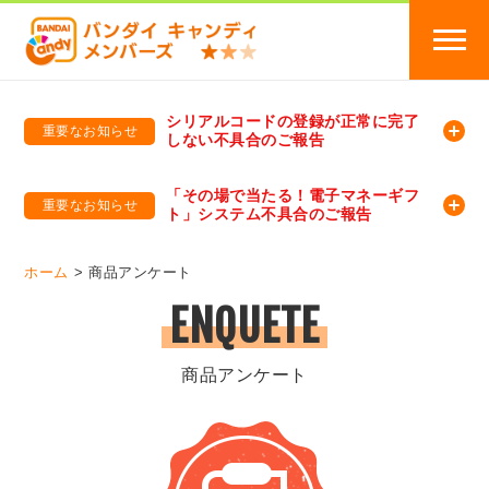
シリアルコードの登録が正常に完了
重要なお知らせ
しない不具合のご報告
バンダイキャンディメンバーズ
「バンダイ×アディダスサッカー日本代表 オリジナルグッズ プレゼントキャンペーン 2026」のキャンペーンページ
「その場で当たる！電子マネーギフ
重要なお知らせ
ト」システム不具合のご報告
バンダイキャンディメンバーズ（https://member-candy.bandai.co.jp/）
ホーム
商品アンケート
ENQUETE
商品アンケート