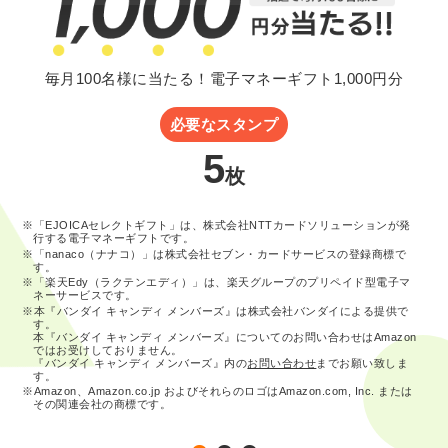
毎月100名様に当たる！電子マネーギフト1,000円分
必要なスタンプ
5
枚
※「EJOICAセレクトギフト」は、株式会社NTTカードソリューションが発
行する電子マネーギフトです。
※「nanaco（ナナコ）」は株式会社セブン・カードサービスの登録商標で
す。
※「楽天Edy（ラクテンエディ）」は、楽天グループのプリペイド型電子マ
ネーサービスです。
※本『バンダイ キャンディ メンバーズ』は株式会社バンダイによる提供で
す。
本『バンダイ キャンディ メンバーズ』についてのお問い合わせはAmazon
ではお受けしておりません。
『バンダイ キャンディ メンバーズ』内の
お問い合わせ
までお願い致しま
す。
※Amazon、Amazon.co.jp およびそれらのロゴはAmazon.com, Inc. または
その関連会社の商標です。