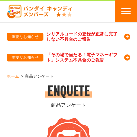
シリアルコードの登録が正常に完了
重要なお知らせ
しない不具合のご報告
バンダイキャンディメンバーズ
「バンダイ×アディダスサッカー日本代表 オリジナルグッズ プレゼントキャンペーン 2026」のキャンペーンページ
「その場で当たる！電子マネーギフ
重要なお知らせ
ト」システム不具合のご報告
バンダイキャンディメンバーズ（https://member-candy.bandai.co.jp/）
ホーム
商品アンケート
ENQUETE
商品アンケート