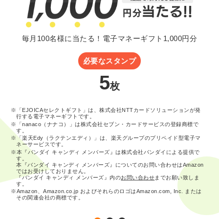
毎月100名様に当たる！電子マネーギフト1,000円分
必要なスタンプ
5
枚
※「EJOICAセレクトギフト」は、株式会社NTTカードソリューションが発
行する電子マネーギフトです。
※「nanaco（ナナコ）」は株式会社セブン・カードサービスの登録商標で
す。
※「楽天Edy（ラクテンエディ）」は、楽天グループのプリペイド型電子マ
ネーサービスです。
※本『バンダイ キャンディ メンバーズ』は株式会社バンダイによる提供で
す。
本『バンダイ キャンディ メンバーズ』についてのお問い合わせはAmazon
ではお受けしておりません。
『バンダイ キャンディ メンバーズ』内の
お問い合わせ
までお願い致しま
す。
※Amazon、Amazon.co.jp およびそれらのロゴはAmazon.com, Inc. または
その関連会社の商標です。