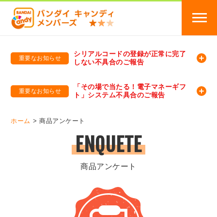
シリアルコードの登録が正常に完了
重要なお知らせ
しない不具合のご報告
バンダイキャンディメンバーズ
「バンダイ×アディダスサッカー日本代表 オリジナルグッズ プレゼントキャンペーン 2026」のキャンペーンページ
「その場で当たる！電子マネーギフ
重要なお知らせ
ト」システム不具合のご報告
バンダイキャンディメンバーズ（https://member-candy.bandai.co.jp/）
ホーム
商品アンケート
ENQUETE
商品アンケート