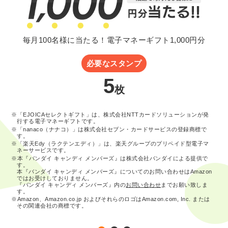
毎月100名様に当たる！電子マネーギフト1,000円分
必要なスタンプ
5
枚
※「EJOICAセレクトギフト」は、株式会社NTTカードソリューションが発
行する電子マネーギフトです。
※「nanaco（ナナコ）」は株式会社セブン・カードサービスの登録商標で
す。
※「楽天Edy（ラクテンエディ）」は、楽天グループのプリペイド型電子マ
ネーサービスです。
※本『バンダイ キャンディ メンバーズ』は株式会社バンダイによる提供で
す。
本『バンダイ キャンディ メンバーズ』についてのお問い合わせはAmazon
ではお受けしておりません。
『バンダイ キャンディ メンバーズ』内の
お問い合わせ
までお願い致しま
す。
※Amazon、Amazon.co.jp およびそれらのロゴはAmazon.com, Inc. または
その関連会社の商標です。