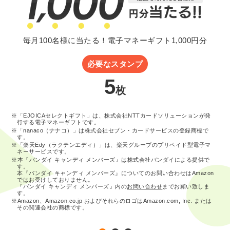
毎月100名様に当たる！電子マネーギフト1,000円分
必要なスタンプ
5
枚
※「EJOICAセレクトギフト」は、株式会社NTTカードソリューションが発
行する電子マネーギフトです。
※「nanaco（ナナコ）」は株式会社セブン・カードサービスの登録商標で
す。
※「楽天Edy（ラクテンエディ）」は、楽天グループのプリペイド型電子マ
ネーサービスです。
※本『バンダイ キャンディ メンバーズ』は株式会社バンダイによる提供で
す。
本『バンダイ キャンディ メンバーズ』についてのお問い合わせはAmazon
ではお受けしておりません。
『バンダイ キャンディ メンバーズ』内の
お問い合わせ
までお願い致しま
す。
※Amazon、Amazon.co.jp およびそれらのロゴはAmazon.com, Inc. または
その関連会社の商標です。