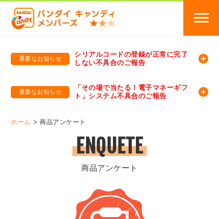
シリアルコードの登録が正常に完了
重要なお知らせ
しない不具合のご報告
バンダイキャンディメンバーズ
「バンダイ×アディダスサッカー日本代表 オリジナルグッズ プレゼントキャンペーン 2026」のキャンペーンページ
「その場で当たる！電子マネーギフ
重要なお知らせ
ト」システム不具合のご報告
バンダイキャンディメンバーズ（https://member-candy.bandai.co.jp/）
ホーム
商品アンケート
ENQUETE
商品アンケート