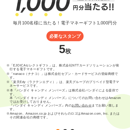
毎月100名様に当たる！電子マネーギフト1,000円分
必要なスタンプ
5
枚
※「EJOICAセレクトギフト」は、株式会社NTTカードソリューションが発
行する電子マネーギフトです。
※「nanaco（ナナコ）」は株式会社セブン・カードサービスの登録商標で
す。
※「楽天Edy（ラクテンエディ）」は、楽天グループのプリペイド型電子マ
ネーサービスです。
※本『バンダイ キャンディ メンバーズ』は株式会社バンダイによる提供で
す。
本『バンダイ キャンディ メンバーズ』についてのお問い合わせはAmazon
ではお受けしておりません。
『バンダイ キャンディ メンバーズ』内の
お問い合わせ
までお願い致しま
す。
※Amazon、Amazon.co.jp およびそれらのロゴはAmazon.com, Inc. または
その関連会社の商標です。