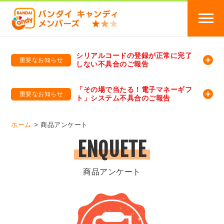
シリアルコードの登録が正常に完了
重要なお知らせ
しない不具合のご報告
バンダイキャンディメンバーズ
「バンダイ×アディダスサッカー日本代表 オリジナルグッズ プレゼントキャンペーン 2026」のキャンペーンページ
「その場で当たる！電子マネーギフ
重要なお知らせ
ト」システム不具合のご報告
バンダイキャンディメンバーズ（https://member-candy.bandai.co.jp/）
ホーム
商品アンケート
ENQUETE
商品アンケート