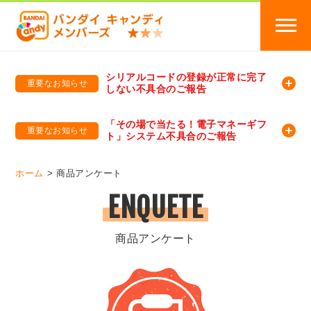
シリアルコードの登録が正常に完了
重要なお知らせ
しない不具合のご報告
バンダイキャンディメンバーズ
「バンダイ×アディダスサッカー日本代表 オリジナルグッズ プレゼントキャンペーン 2026」のキャンペーンページ
「その場で当たる！電子マネーギフ
重要なお知らせ
ト」システム不具合のご報告
バンダイキャンディメンバーズ（https://member-candy.bandai.co.jp/）
ホーム
商品アンケート
ENQUETE
商品アンケート