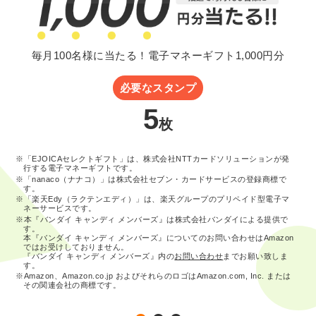
毎月100名様に当たる！電子マネーギフト1,000円分
必要なスタンプ
5
枚
※「EJOICAセレクトギフト」は、株式会社NTTカードソリューションが発
行する電子マネーギフトです。
※「nanaco（ナナコ）」は株式会社セブン・カードサービスの登録商標で
す。
※「楽天Edy（ラクテンエディ）」は、楽天グループのプリペイド型電子マ
ネーサービスです。
※本『バンダイ キャンディ メンバーズ』は株式会社バンダイによる提供で
す。
本『バンダイ キャンディ メンバーズ』についてのお問い合わせはAmazon
ではお受けしておりません。
『バンダイ キャンディ メンバーズ』内の
お問い合わせ
までお願い致しま
す。
※Amazon、Amazon.co.jp およびそれらのロゴはAmazon.com, Inc. または
その関連会社の商標です。