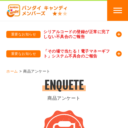
シリアルコードの登録が正常に完了
重要なお知らせ
しない不具合のご報告
バンダイキャンディメンバーズ
「バンダイ×アディダスサッカー日本代表 オリジナルグッズ プレゼントキャンペーン 2026」のキャンペーンページ
「その場で当たる！電子マネーギフ
重要なお知らせ
ト」システム不具合のご報告
バンダイキャンディメンバーズ（https://member-candy.bandai.co.jp/）
ホーム
商品アンケート
ENQUETE
商品アンケート