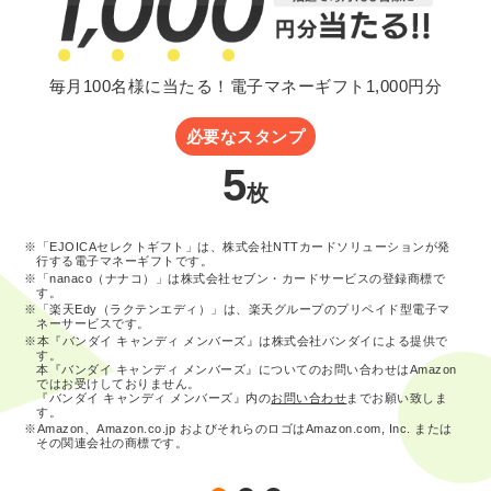
毎月100名様に当たる！電子マネーギフト1,000円分
必要なスタンプ
5
枚
※「EJOICAセレクトギフト」は、株式会社NTTカードソリューションが発
行する電子マネーギフトです。
※「nanaco（ナナコ）」は株式会社セブン・カードサービスの登録商標で
す。
※「楽天Edy（ラクテンエディ）」は、楽天グループのプリペイド型電子マ
ネーサービスです。
※本『バンダイ キャンディ メンバーズ』は株式会社バンダイによる提供で
す。
本『バンダイ キャンディ メンバーズ』についてのお問い合わせはAmazon
ではお受けしておりません。
『バンダイ キャンディ メンバーズ』内の
お問い合わせ
までお願い致しま
す。
※Amazon、Amazon.co.jp およびそれらのロゴはAmazon.com, Inc. または
その関連会社の商標です。