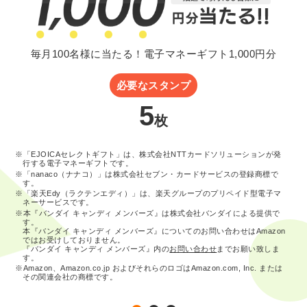
毎月100名様に当たる！電子マネーギフト1,000円分
必要なスタンプ
5
枚
※「EJOICAセレクトギフト」は、株式会社NTTカードソリューションが発
行する電子マネーギフトです。
※「nanaco（ナナコ）」は株式会社セブン・カードサービスの登録商標で
す。
※「楽天Edy（ラクテンエディ）」は、楽天グループのプリペイド型電子マ
ネーサービスです。
※本『バンダイ キャンディ メンバーズ』は株式会社バンダイによる提供で
す。
本『バンダイ キャンディ メンバーズ』についてのお問い合わせはAmazon
ではお受けしておりません。
『バンダイ キャンディ メンバーズ』内の
お問い合わせ
までお願い致しま
す。
※Amazon、Amazon.co.jp およびそれらのロゴはAmazon.com, Inc. または
その関連会社の商標です。