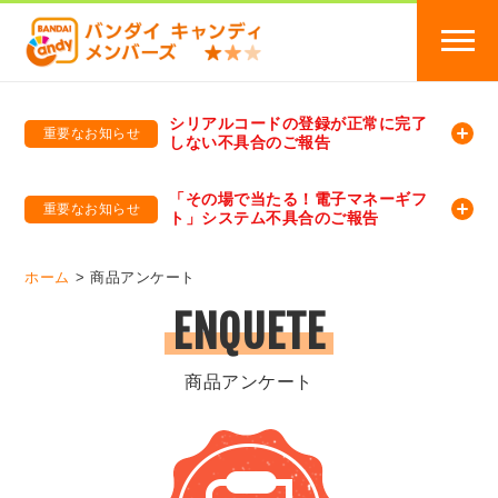
シリアルコードの登録が正常に完了
重要なお知らせ
しない不具合のご報告
バンダイキャンディメンバーズ
「バンダイ×アディダスサッカー日本代表 オリジナルグッズ プレゼントキャンペーン 2026」のキャンペーンページ
「その場で当たる！電子マネーギフ
重要なお知らせ
ト」システム不具合のご報告
バンダイキャンディメンバーズ（https://member-candy.bandai.co.jp/）
ホーム
商品アンケート
ENQUETE
商品アンケート