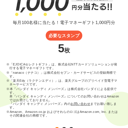
毎月100名様に当たる！電子マネーギフト1,000円分
必要なスタンプ
5
枚
※「EJOICAセレクトギフト」は、株式会社NTTカードソリューションが発
行する電子マネーギフトです。
※「nanaco（ナナコ）」は株式会社セブン・カードサービスの登録商標で
す。
※「楽天Edy（ラクテンエディ）」は、楽天グループのプリペイド型電子マ
ネーサービスです。
※本『バンダイ キャンディ メンバーズ』は株式会社バンダイによる提供で
す。
本『バンダイ キャンディ メンバーズ』についてのお問い合わせはAmazon
ではお受けしておりません。
『バンダイ キャンディ メンバーズ』内の
お問い合わせ
までお願い致しま
す。
※Amazon、Amazon.co.jp およびそれらのロゴはAmazon.com, Inc. または
その関連会社の商標です。