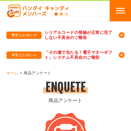
シリアルコードの登録が正常に完了
重要なお知らせ
しない不具合のご報告
バンダイキャンディメンバーズ
「バンダイ×アディダスサッカー日本代表 オリジナルグッズ プレゼントキャンペーン 2026」のキャンペーンページ
「その場で当たる！電子マネーギフ
重要なお知らせ
ト」システム不具合のご報告
バンダイキャンディメンバーズ（https://member-candy.bandai.co.jp/）
ホーム
商品アンケート
ENQUETE
商品アンケート