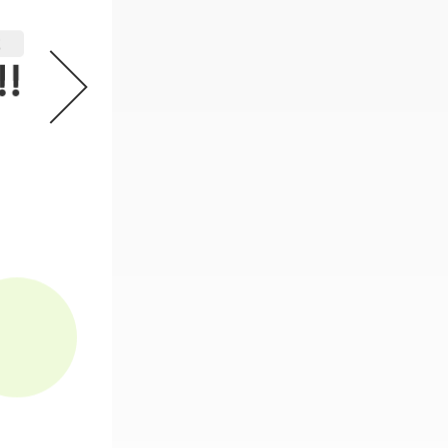
機動戦士ガンダム GフレームFA 
2
必要なスタンプ