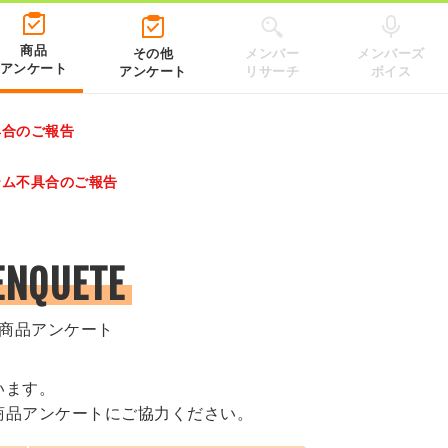
商品
その他
メンバー
メンバーズ
アンケート
アンケート
リサーチ
ボイス
具合のご報告
レゼントキャンペーン 2026」のキャンペーンページ
テム不具合のご報告
.co.jp/）
ENQUETE
商品アンケート
います。
商品アンケートにご協力ください。