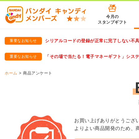
今月の
スタンプギフト
シリアルコードの登録が正常に完了しない不
重要なお知らせ
バンダイキャンディメンバーズ
「バンダイ×アディダスサッカー日本代表 オリジナルグッズ プ
「その場で当たる！電子マネーギフト」シス
重要なお知らせ
バンダイキャンディメンバーズ（https://member-candy.bandai
ホーム
商品アンケート
お買い上げありがとうござ
よりよい商品開発のため、