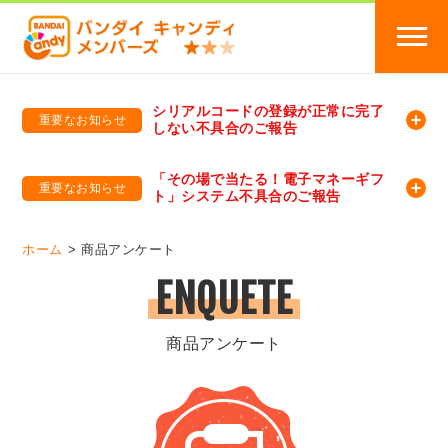
シリアルコードの登録が正常に完了
重要なお知らせ
しない不具合のご報告
バンダイキャンディメンバーズ
「バンダイ×アディダスサッカー日本代表 オリジナルグッズ プレゼントキャンペーン 2026」のキャンペーンページ
「その場で当たる！電子マネーギフ
重要なお知らせ
ト」システム不具合のご報告
バンダイキャンディメンバーズ（https://member-candy.bandai.co.jp/）
ホーム
商品アンケート
ENQUETE
商品アンケート