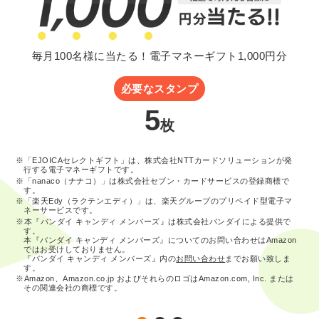
毎月100名様に当たる！電子マネーギフト1,000円分
必要なスタンプ
5
枚
※「EJOICAセレクトギフト」は、株式会社NTTカードソリューションが発
行する電子マネーギフトです。
※「nanaco（ナナコ）」は株式会社セブン・カードサービスの登録商標で
す。
※「楽天Edy（ラクテンエディ）」は、楽天グループのプリペイド型電子マ
ネーサービスです。
※本『バンダイ キャンディ メンバーズ』は株式会社バンダイによる提供で
す。
本『バンダイ キャンディ メンバーズ』についてのお問い合わせはAmazon
ではお受けしておりません。
『バンダイ キャンディ メンバーズ』内の
お問い合わせ
までお願い致しま
す。
※Amazon、Amazon.co.jp およびそれらのロゴはAmazon.com, Inc. または
その関連会社の商標です。