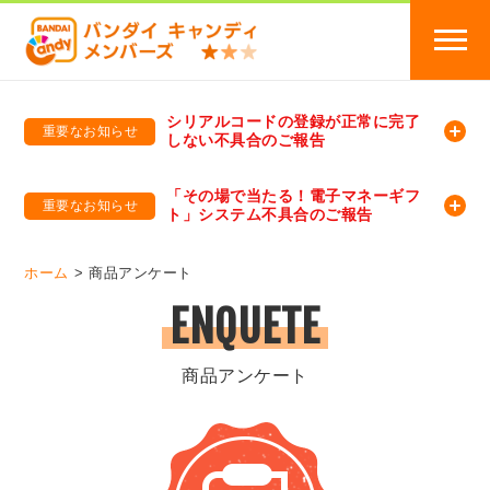
シリアルコードの登録が正常に完了
重要なお知らせ
しない不具合のご報告
バンダイキャンディメンバーズ
「バンダイ×アディダスサッカー日本代表 オリジナルグッズ プレゼントキャンペーン 2026」のキャンペーンページ
「その場で当たる！電子マネーギフ
重要なお知らせ
ト」システム不具合のご報告
バンダイキャンディメンバーズ（https://member-candy.bandai.co.jp/）
ホーム
商品アンケート
ENQUETE
商品アンケート