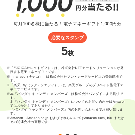
毎月100名様に当たる！電子マネーギフト1,000円分
必要なスタンプ
5
枚
※「EJOICAセレクトギフト」は、株式会社NTTカードソリューションが発
行する電子マネーギフトです。
※「nanaco（ナナコ）」は株式会社セブン・カードサービスの登録商標で
す。
※「楽天Edy（ラクテンエディ）」は、楽天グループのプリペイド型電子マ
ネーサービスです。
※本『バンダイ キャンディ メンバーズ』は株式会社バンダイによる提供で
す。
本『バンダイ キャンディ メンバーズ』についてのお問い合わせはAmazon
ではお受けしておりません。
『バンダイ キャンディ メンバーズ』内の
お問い合わせ
までお願い致しま
す。
※Amazon、Amazon.co.jp およびそれらのロゴはAmazon.com, Inc. または
その関連会社の商標です。