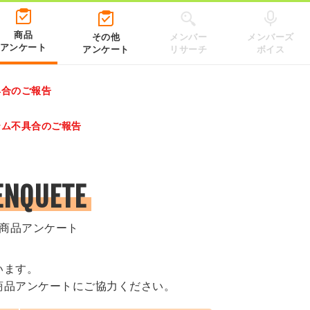
商品
その他
メンバー
メンバーズ
アンケート
アンケート
リサーチ
ボイス
具合のご報告
レゼントキャンペーン 2026」のキャンペーンページ
テム不具合のご報告
.co.jp/）
ENQUETE
商品アンケート
います。
商品アンケートにご協力ください。