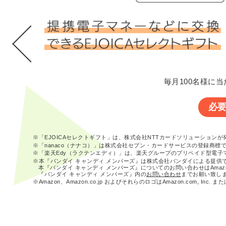
毎月100名様に当
必
※「EJOICAセレクトギフト」は、株式会社NTTカードソリューション
※「nanaco（ナナコ）」は株式会社セブン・カードサービスの登録商標
※「楽天Edy（ラクテンエディ）」は、楽天グループのプリペイド型電子
※本『バンダイ キャンディ メンバーズ』は株式会社バンダイによる提供
本『バンダイ キャンディ メンバーズ』についてのお問い合わせはAma
『バンダイ キャンディ メンバーズ』内の
お問い合わせ
までお願い致し
※Amazon、Amazon.co.jp およびそれらのロゴはAmazon.com, In