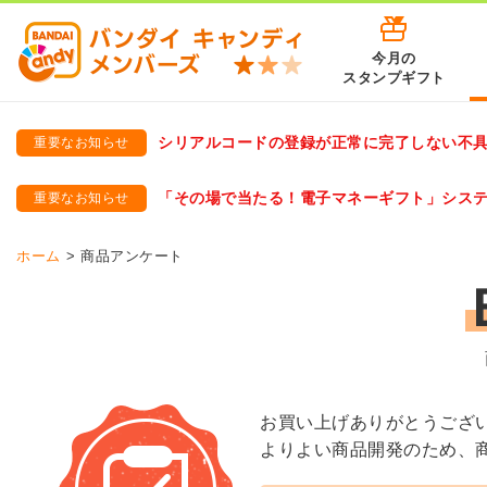
今月の
スタンプギフト
シリアルコードの登録が正常に完了しない不
重要なお知らせ
バンダイキャンディメンバーズ
「バンダイ×アディダスサッカー日本代表 オリジナルグッズ プ
「その場で当たる！電子マネーギフト」シス
重要なお知らせ
バンダイキャンディメンバーズ（https://member-candy.bandai
ホーム
商品アンケート
お買い上げありがとうござ
よりよい商品開発のため、