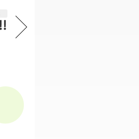
機動戦士ガンダム GフレームFA 
2
必要なスタンプ