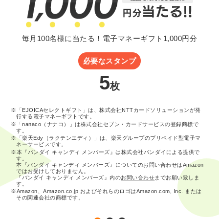
毎月100名様に当たる！電子マネーギフト1,000円分
必要なスタンプ
5
枚
※「EJOICAセレクトギフト」は、株式会社NTTカードソリューションが発
行する電子マネーギフトです。
※「nanaco（ナナコ）」は株式会社セブン・カードサービスの登録商標で
す。
※「楽天Edy（ラクテンエディ）」は、楽天グループのプリペイド型電子マ
ネーサービスです。
※本『バンダイ キャンディ メンバーズ』は株式会社バンダイによる提供で
す。
本『バンダイ キャンディ メンバーズ』についてのお問い合わせはAmazon
ではお受けしておりません。
『バンダイ キャンディ メンバーズ』内の
お問い合わせ
までお願い致しま
す。
※Amazon、Amazon.co.jp およびそれらのロゴはAmazon.com, Inc. または
その関連会社の商標です。