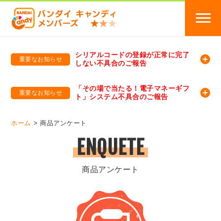
シリアルコードの登録が正常に完了
重要なお知らせ
しない不具合のご報告
バンダイキャンディメンバーズ
「バンダイ×アディダスサッカー日本代表 オリジナルグッズ プレゼントキャンペーン 2026」のキャンペーンページ
「その場で当たる！電子マネーギフ
重要なお知らせ
ト」システム不具合のご報告
バンダイキャンディメンバーズ（https://member-candy.bandai.co.jp/）
ホーム
商品アンケート
ENQUETE
商品アンケート