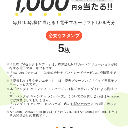
毎月100名様に当たる！電子マネーギフト1,000円分
必要なスタンプ
5
枚
※「EJOICAセレクトギフト」は、株式会社NTTカードソリューションが発
行する電子マネーギフトです。
※「nanaco（ナナコ）」は株式会社セブン・カードサービスの登録商標で
す。
※「楽天Edy（ラクテンエディ）」は、楽天グループのプリペイド型電子マ
ネーサービスです。
※本『バンダイ キャンディ メンバーズ』は株式会社バンダイによる提供で
す。
本『バンダイ キャンディ メンバーズ』についてのお問い合わせはAmazon
ではお受けしておりません。
『バンダイ キャンディ メンバーズ』内の
お問い合わせ
までお願い致しま
す。
※Amazon、Amazon.co.jp およびそれらのロゴはAmazon.com, Inc. または
その関連会社の商標です。