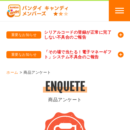
シリアルコードの登録が正常に完了
重要なお知らせ
しない不具合のご報告
バンダイキャンディメンバーズ
「バンダイ×アディダスサッカー日本代表 オリジナルグッズ プレゼントキャンペーン 2026」のキャンペーンページ
「その場で当たる！電子マネーギフ
重要なお知らせ
ト」システム不具合のご報告
バンダイキャンディメンバーズ（https://member-candy.bandai.co.jp/）
ホーム
商品アンケート
ENQUETE
商品アンケート