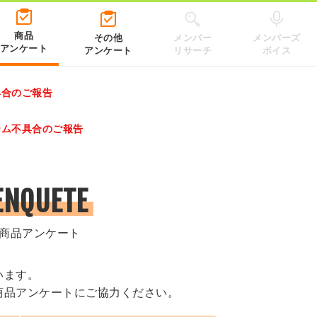
商品
その他
メンバー
メンバーズ
アンケート
アンケート
リサーチ
ボイス
具合のご報告
レゼントキャンペーン 2026」のキャンペーンページ
テム不具合のご報告
.co.jp/）
ENQUETE
商品アンケート
います。
商品アンケートにご協力ください。