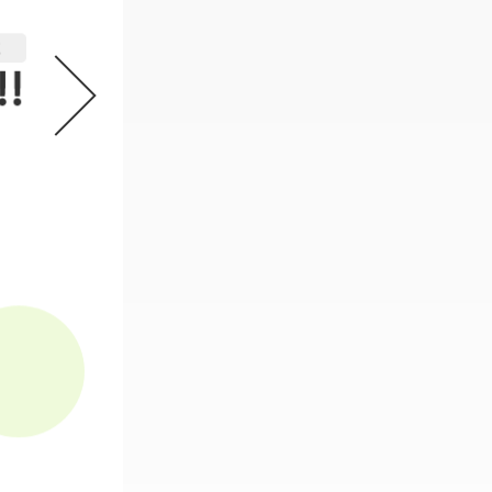
機動戦士ガンダム GフレームFA 
2
必要なスタンプ