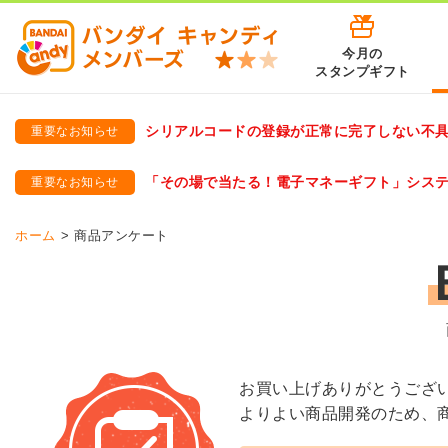
今月の
スタンプギフト
シリアルコードの登録が正常に完了しない不
重要なお知らせ
バンダイキャンディメンバーズ
「バンダイ×アディダスサッカー日本代表 オリジナルグッズ プ
「その場で当たる！電子マネーギフト」シス
重要なお知らせ
バンダイキャンディメンバーズ（https://member-candy.bandai
ホーム
商品アンケート
お買い上げありがとうござ
よりよい商品開発のため、