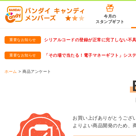
今月の
スタンプギフト
シリアルコードの登録が正常に完了しない不
重要なお知らせ
バンダイキャンディメンバーズ
「バンダイ×アディダスサッカー日本代表 オリジナルグッズ プ
「その場で当たる！電子マネーギフト」シス
重要なお知らせ
バンダイキャンディメンバーズ（https://member-candy.bandai
ホーム
商品アンケート
お買い上げありがとうござ
よりよい商品開発のため、