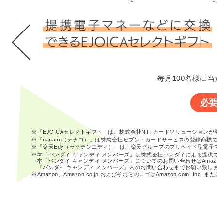
毎月100名様に当
必
※「EJOICAセレクトギフト」は、株式会社NTTカードソリューション
※「nanaco（ナナコ）」は株式会社セブン・カードサービスの登録商標
※「楽天Edy（ラクテンエディ）」は、楽天グループのプリペイド型電子
※本『バンダイ キャンディ メンバーズ』は株式会社バンダイによる提供
本『バンダイ キャンディ メンバーズ』についてのお問い合わせはAma
『バンダイ キャンディ メンバーズ』内の
お問い合わせ
までお願い致し
※Amazon、Amazon.co.jp およびそれらのロゴはAmazon.com, In