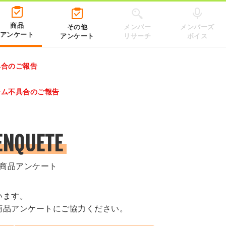
商品
その他
メンバー
メンバーズ
アンケート
アンケート
リサーチ
ボイス
具合のご報告
レゼントキャンペーン 2026」のキャンペーンページ
テム不具合のご報告
.co.jp/）
ENQUETE
商品アンケート
います。
商品アンケートにご協力ください。