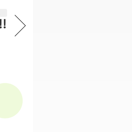
機動戦士ガンダム GフレームFA 
2
必要なスタンプ