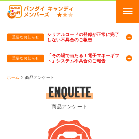
シリアルコードの登録が正常に完了
重要なお知らせ
しない不具合のご報告
バンダイキャンディメンバーズ
「バンダイ×アディダスサッカー日本代表 オリジナルグッズ プレゼントキャンペーン 2026」のキャンペーンページ
「その場で当たる！電子マネーギフ
重要なお知らせ
ト」システム不具合のご報告
バンダイキャンディメンバーズ（https://member-candy.bandai.co.jp/）
ホーム
商品アンケート
ENQUETE
商品アンケート