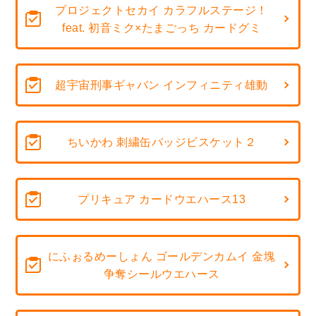
プロジェクトセカイ カラフルステージ！
feat. 初音ミク×たまごっち カードグミ
超宇宙刑事ギャバン インフィニティ雄動
ちいかわ 刺繍缶バッジビスケット２
プリキュア カードウエハース13
にふぉるめーしょん ゴールデンカムイ 金塊
争奪シールウエハース