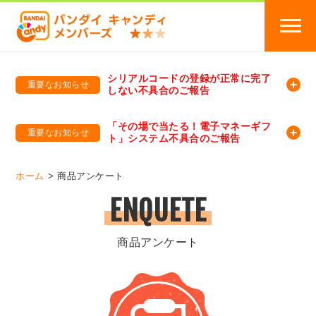
シリアルコードの登録が正常に完了
重要なお知らせ
しない不具合のご報告
バンダイキャンディメンバーズ
「バンダイ×アディダスサッカー日本代表 オリジナルグッズ プレゼントキャンペーン 2026」のキャンペーンページ
「その場で当たる！電子マネーギフ
重要なお知らせ
ト」システム不具合のご報告
バンダイキャンディメンバーズ（https://member-candy.bandai.co.jp/）
ホーム
商品アンケート
ENQUETE
商品アンケート