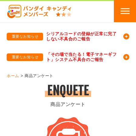
シリアルコードの登録が正常に完了
重要なお知らせ
しない不具合のご報告
バンダイキャンディメンバーズ
「バンダイ×アディダスサッカー日本代表 オリジナルグッズ プレゼントキャンペーン 2026」のキャンペーンページ
「その場で当たる！電子マネーギフ
重要なお知らせ
ト」システム不具合のご報告
バンダイキャンディメンバーズ（https://member-candy.bandai.co.jp/）
ホーム
商品アンケート
ENQUETE
商品アンケート