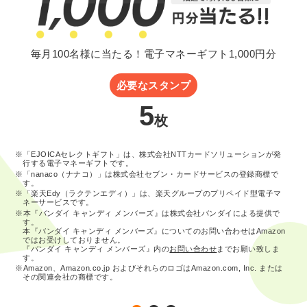
毎月100名様に当たる！電子マネーギフト1,000円分
必要なスタンプ
5
枚
※「EJOICAセレクトギフト」は、株式会社NTTカードソリューションが発
行する電子マネーギフトです。
※「nanaco（ナナコ）」は株式会社セブン・カードサービスの登録商標で
す。
※「楽天Edy（ラクテンエディ）」は、楽天グループのプリペイド型電子マ
ネーサービスです。
※本『バンダイ キャンディ メンバーズ』は株式会社バンダイによる提供で
す。
本『バンダイ キャンディ メンバーズ』についてのお問い合わせはAmazon
ではお受けしておりません。
『バンダイ キャンディ メンバーズ』内の
お問い合わせ
までお願い致しま
す。
※Amazon、Amazon.co.jp およびそれらのロゴはAmazon.com, Inc. または
その関連会社の商標です。