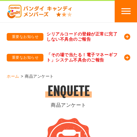
シリアルコードの登録が正常に完了
重要なお知らせ
しない不具合のご報告
バンダイキャンディメンバーズ
「バンダイ×アディダスサッカー日本代表 オリジナルグッズ プレゼントキャンペーン 2026」のキャンペーンページ
「その場で当たる！電子マネーギフ
重要なお知らせ
ト」システム不具合のご報告
バンダイキャンディメンバーズ（https://member-candy.bandai.co.jp/）
ホーム
商品アンケート
ENQUETE
商品アンケート