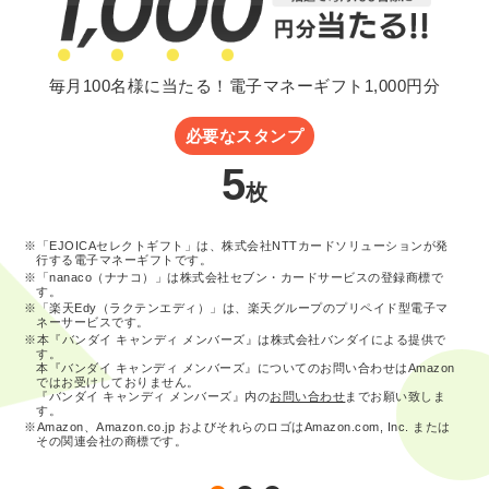
毎月100名様に当たる！電子マネーギフト1,000円分
必要なスタンプ
5
枚
※「EJOICAセレクトギフト」は、株式会社NTTカードソリューションが発
行する電子マネーギフトです。
※「nanaco（ナナコ）」は株式会社セブン・カードサービスの登録商標で
す。
※「楽天Edy（ラクテンエディ）」は、楽天グループのプリペイド型電子マ
ネーサービスです。
※本『バンダイ キャンディ メンバーズ』は株式会社バンダイによる提供で
す。
本『バンダイ キャンディ メンバーズ』についてのお問い合わせはAmazon
ではお受けしておりません。
『バンダイ キャンディ メンバーズ』内の
お問い合わせ
までお願い致しま
す。
※Amazon、Amazon.co.jp およびそれらのロゴはAmazon.com, Inc. または
その関連会社の商標です。