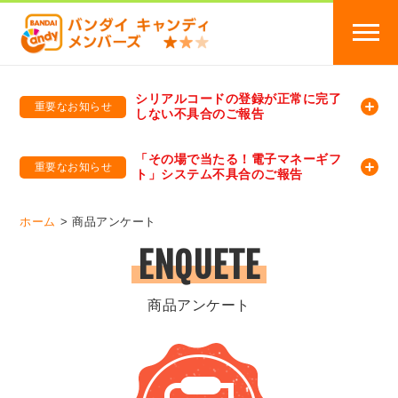
シリアルコードの登録が正常に完了
重要なお知らせ
しない不具合のご報告
バンダイキャンディメンバーズ
「バンダイ×アディダスサッカー日本代表 オリジナルグッズ プレゼントキャンペーン 2026」のキャンペーンページ
「その場で当たる！電子マネーギフ
重要なお知らせ
ト」システム不具合のご報告
バンダイキャンディメンバーズ（https://member-candy.bandai.co.jp/）
ホーム
商品アンケート
ENQUETE
商品アンケート