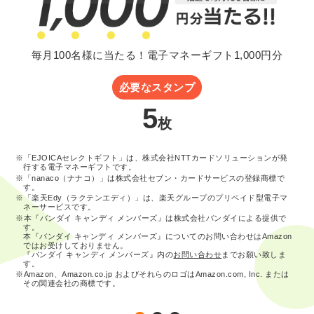
毎月100名様に当たる！電子マネーギフト1,000円分
必要なスタンプ
5
枚
※「EJOICAセレクトギフト」は、株式会社NTTカードソリューションが発
行する電子マネーギフトです。
※「nanaco（ナナコ）」は株式会社セブン・カードサービスの登録商標で
す。
※「楽天Edy（ラクテンエディ）」は、楽天グループのプリペイド型電子マ
ネーサービスです。
※本『バンダイ キャンディ メンバーズ』は株式会社バンダイによる提供で
す。
本『バンダイ キャンディ メンバーズ』についてのお問い合わせはAmazon
ではお受けしておりません。
『バンダイ キャンディ メンバーズ』内の
お問い合わせ
までお願い致しま
す。
※Amazon、Amazon.co.jp およびそれらのロゴはAmazon.com, Inc. または
その関連会社の商標です。