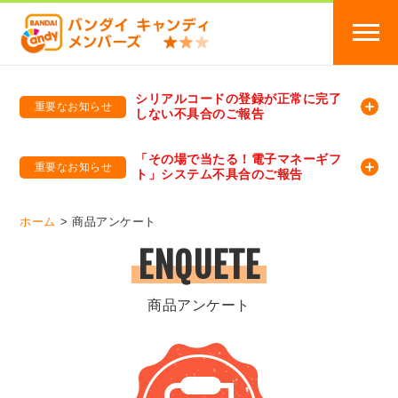
シリアルコードの登録が正常に完了
重要なお知らせ
しない不具合のご報告
バンダイキャンディメンバーズ
「バンダイ×アディダスサッカー日本代表 オリジナルグッズ プレゼントキャンペーン 2026」のキャンペーンページ
「その場で当たる！電子マネーギフ
重要なお知らせ
ト」システム不具合のご報告
バンダイキャンディメンバーズ（https://member-candy.bandai.co.jp/）
ホーム
商品アンケート
ENQUETE
商品アンケート