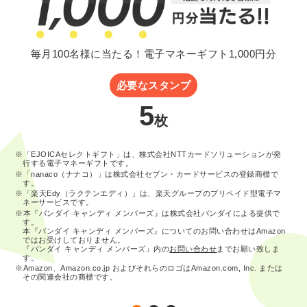
毎月100名様に当たる！電子マネーギフト1,000円分
必要なスタンプ
5
枚
※「EJOICAセレクトギフト」は、株式会社NTTカードソリューションが発
行する電子マネーギフトです。
※「nanaco（ナナコ）」は株式会社セブン・カードサービスの登録商標で
す。
※「楽天Edy（ラクテンエディ）」は、楽天グループのプリペイド型電子マ
ネーサービスです。
※本『バンダイ キャンディ メンバーズ』は株式会社バンダイによる提供で
す。
本『バンダイ キャンディ メンバーズ』についてのお問い合わせはAmazon
ではお受けしておりません。
『バンダイ キャンディ メンバーズ』内の
お問い合わせ
までお願い致しま
す。
※Amazon、Amazon.co.jp およびそれらのロゴはAmazon.com, Inc. または
その関連会社の商標です。