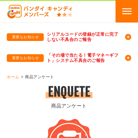
シリアルコードの登録が正常に完了
重要なお知らせ
しない不具合のご報告
バンダイキャンディメンバーズ
「バンダイ×アディダスサッカー日本代表 オリジナルグッズ プレゼントキャンペーン 2026」のキャンペーンページ
「その場で当たる！電子マネーギフ
重要なお知らせ
ト」システム不具合のご報告
バンダイキャンディメンバーズ（https://member-candy.bandai.co.jp/）
ホーム
商品アンケート
ENQUETE
商品アンケート