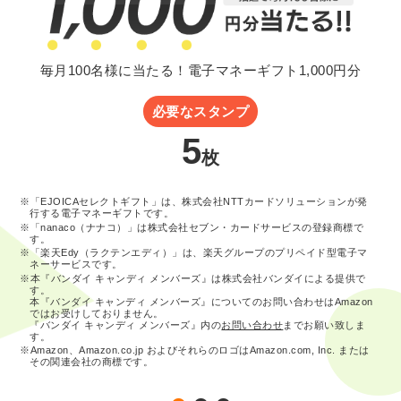
毎月100名様に当たる！電子マネーギフト1,000円分
必要なスタンプ
5
枚
※「EJOICAセレクトギフト」は、株式会社NTTカードソリューションが発
行する電子マネーギフトです。
※「nanaco（ナナコ）」は株式会社セブン・カードサービスの登録商標で
す。
※「楽天Edy（ラクテンエディ）」は、楽天グループのプリペイド型電子マ
ネーサービスです。
※本『バンダイ キャンディ メンバーズ』は株式会社バンダイによる提供で
す。
本『バンダイ キャンディ メンバーズ』についてのお問い合わせはAmazon
ではお受けしておりません。
『バンダイ キャンディ メンバーズ』内の
お問い合わせ
までお願い致しま
す。
※Amazon、Amazon.co.jp およびそれらのロゴはAmazon.com, Inc. または
その関連会社の商標です。