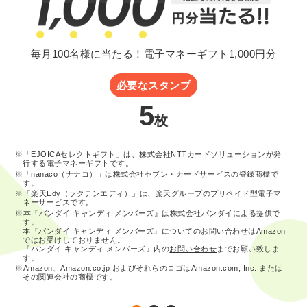
毎月100名様に当たる！電子マネーギフト1,000円分
必要なスタンプ
5
枚
※「EJOICAセレクトギフト」は、株式会社NTTカードソリューションが発
行する電子マネーギフトです。
※「nanaco（ナナコ）」は株式会社セブン・カードサービスの登録商標で
す。
※「楽天Edy（ラクテンエディ）」は、楽天グループのプリペイド型電子マ
ネーサービスです。
※本『バンダイ キャンディ メンバーズ』は株式会社バンダイによる提供で
す。
本『バンダイ キャンディ メンバーズ』についてのお問い合わせはAmazon
ではお受けしておりません。
『バンダイ キャンディ メンバーズ』内の
お問い合わせ
までお願い致しま
す。
※Amazon、Amazon.co.jp およびそれらのロゴはAmazon.com, Inc. または
その関連会社の商標です。