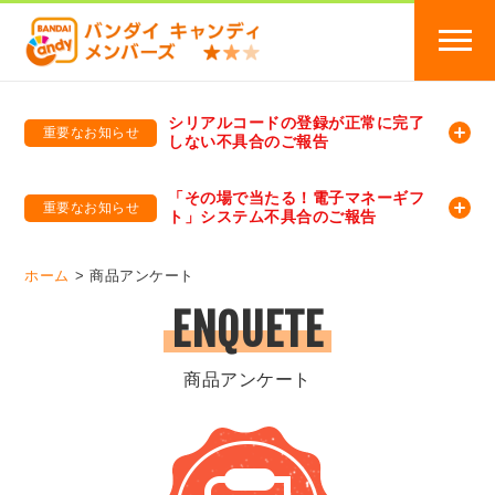
シリアルコードの登録が正常に完了
重要なお知らせ
しない不具合のご報告
バンダイキャンディメンバーズ
「バンダイ×アディダスサッカー日本代表 オリジナルグッズ プレゼントキャンペーン 2026」のキャンペーンページ
「その場で当たる！電子マネーギフ
重要なお知らせ
ト」システム不具合のご報告
バンダイキャンディメンバーズ（https://member-candy.bandai.co.jp/）
ホーム
商品アンケート
ENQUETE
商品アンケート