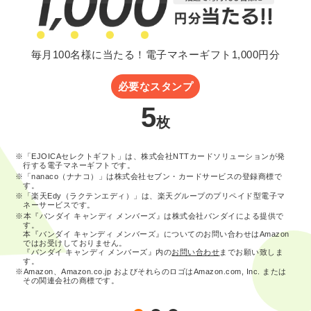
毎月100名様に当たる！電子マネーギフト1,000円分
必要なスタンプ
5
枚
※「EJOICAセレクトギフト」は、株式会社NTTカードソリューションが発
行する電子マネーギフトです。
※「nanaco（ナナコ）」は株式会社セブン・カードサービスの登録商標で
す。
※「楽天Edy（ラクテンエディ）」は、楽天グループのプリペイド型電子マ
ネーサービスです。
※本『バンダイ キャンディ メンバーズ』は株式会社バンダイによる提供で
す。
本『バンダイ キャンディ メンバーズ』についてのお問い合わせはAmazon
ではお受けしておりません。
『バンダイ キャンディ メンバーズ』内の
お問い合わせ
までお願い致しま
す。
※Amazon、Amazon.co.jp およびそれらのロゴはAmazon.com, Inc. または
その関連会社の商標です。