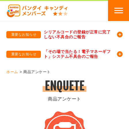
シリアルコードの登録が正常に完了
重要なお知らせ
しない不具合のご報告
バンダイキャンディメンバーズ
「バンダイ×アディダスサッカー日本代表 オリジナルグッズ プレゼントキャンペーン 2026」のキャンペーンページ
「その場で当たる！電子マネーギフ
重要なお知らせ
ト」システム不具合のご報告
バンダイキャンディメンバーズ（https://member-candy.bandai.co.jp/）
ホーム
商品アンケート
ENQUETE
商品アンケート