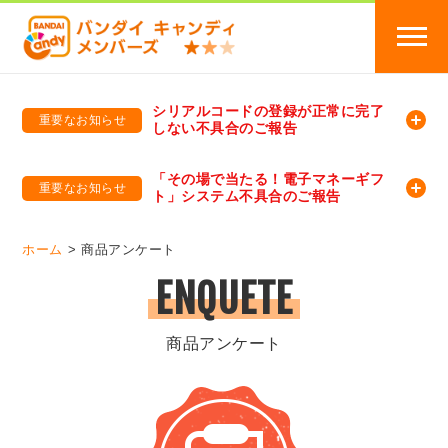
シリアルコードの登録が正常に完了
重要なお知らせ
しない不具合のご報告
バンダイキャンディメンバーズ
「バンダイ×アディダスサッカー日本代表 オリジナルグッズ プレゼントキャンペーン 2026」のキャンペーンページ
「その場で当たる！電子マネーギフ
重要なお知らせ
ト」システム不具合のご報告
バンダイキャンディメンバーズ（https://member-candy.bandai.co.jp/）
ホーム
商品アンケート
ENQUETE
商品アンケート