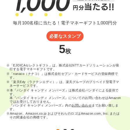
毎月100名様に当たる！電子マネーギフト1,000円分
必要なスタンプ
5
枚
※「EJOICAセレクトギフト」は、株式会社NTTカードソリューションが発
行する電子マネーギフトです。
※「nanaco（ナナコ）」は株式会社セブン・カードサービスの登録商標で
す。
※「楽天Edy（ラクテンエディ）」は、楽天グループのプリペイド型電子マ
ネーサービスです。
※本『バンダイ キャンディ メンバーズ』は株式会社バンダイによる提供で
す。
本『バンダイ キャンディ メンバーズ』についてのお問い合わせはAmazon
ではお受けしておりません。
『バンダイ キャンディ メンバーズ』内の
お問い合わせ
までお願い致しま
す。
※Amazon、Amazon.co.jp およびそれらのロゴはAmazon.com, Inc. または
その関連会社の商標です。