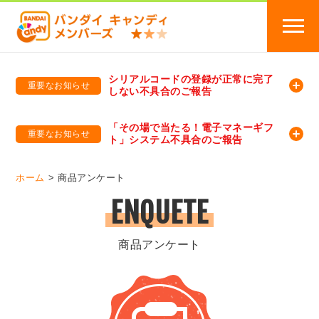
シリアルコードの登録が正常に完了
重要なお知らせ
しない不具合のご報告
バンダイキャンディメンバーズ
「バンダイ×アディダスサッカー日本代表 オリジナルグッズ プレゼントキャンペーン 2026」のキャンペーンページ
「その場で当たる！電子マネーギフ
重要なお知らせ
ト」システム不具合のご報告
バンダイキャンディメンバーズ（https://member-candy.bandai.co.jp/）
ホーム
商品アンケート
ENQUETE
商品アンケート