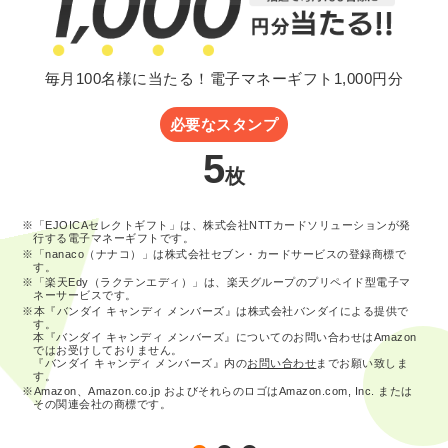
毎月100名様に当たる！電子マネーギフト1,000円分
必要なスタンプ
5
枚
※「EJOICAセレクトギフト」は、株式会社NTTカードソリューションが発
行する電子マネーギフトです。
※「nanaco（ナナコ）」は株式会社セブン・カードサービスの登録商標で
す。
※「楽天Edy（ラクテンエディ）」は、楽天グループのプリペイド型電子マ
ネーサービスです。
※本『バンダイ キャンディ メンバーズ』は株式会社バンダイによる提供で
す。
本『バンダイ キャンディ メンバーズ』についてのお問い合わせはAmazon
ではお受けしておりません。
『バンダイ キャンディ メンバーズ』内の
お問い合わせ
までお願い致しま
す。
※Amazon、Amazon.co.jp およびそれらのロゴはAmazon.com, Inc. または
その関連会社の商標です。