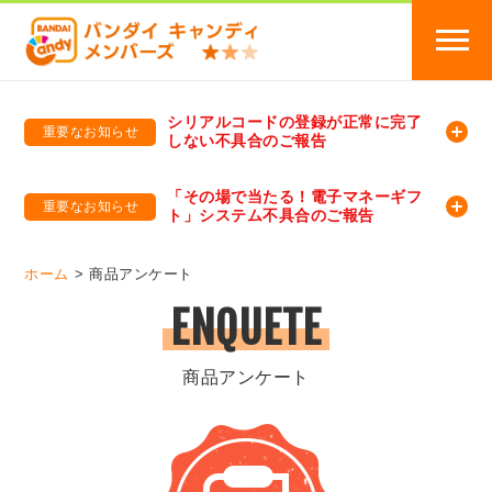
シリアルコードの登録が正常に完了
重要なお知らせ
しない不具合のご報告
バンダイキャンディメンバーズ
「バンダイ×アディダスサッカー日本代表 オリジナルグッズ プレゼントキャンペーン 2026」のキャンペーンページ
「その場で当たる！電子マネーギフ
重要なお知らせ
ト」システム不具合のご報告
バンダイキャンディメンバーズ（https://member-candy.bandai.co.jp/）
ホーム
商品アンケート
ENQUETE
商品アンケート