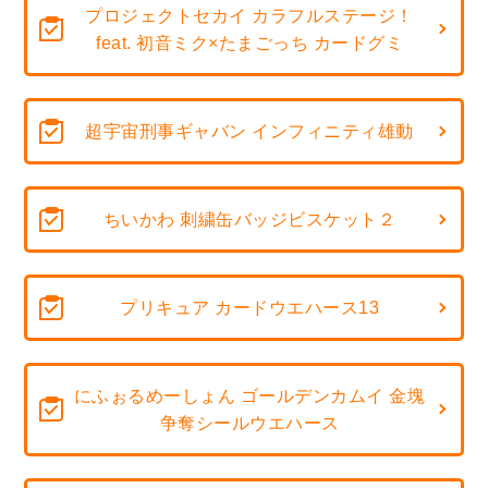
プロジェクトセカイ カラフルステージ！
feat. 初音ミク×たまごっち カードグミ
超宇宙刑事ギャバン インフィニティ雄動
ちいかわ 刺繍缶バッジビスケット２
プリキュア カードウエハース13
にふぉるめーしょん ゴールデンカムイ 金塊
争奪シールウエハース