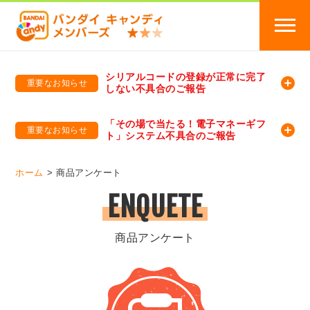
シリアルコードの登録が正常に完了
重要なお知らせ
しない不具合のご報告
バンダイキャンディメンバーズ
「バンダイ×アディダスサッカー日本代表 オリジナルグッズ プレゼントキャンペーン 2026」のキャンペーンページ
「その場で当たる！電子マネーギフ
重要なお知らせ
ト」システム不具合のご報告
バンダイキャンディメンバーズ（https://member-candy.bandai.co.jp/）
ホーム
商品アンケート
ENQUETE
商品アンケート