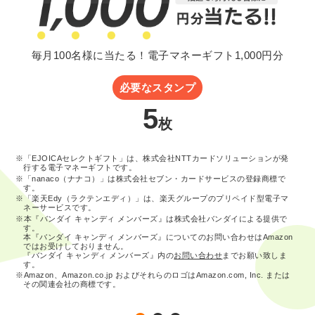
毎月100名様に当たる！電子マネーギフト1,000円分
必要なスタンプ
5
枚
※「EJOICAセレクトギフト」は、株式会社NTTカードソリューションが発
行する電子マネーギフトです。
※「nanaco（ナナコ）」は株式会社セブン・カードサービスの登録商標で
す。
※「楽天Edy（ラクテンエディ）」は、楽天グループのプリペイド型電子マ
ネーサービスです。
※本『バンダイ キャンディ メンバーズ』は株式会社バンダイによる提供で
す。
本『バンダイ キャンディ メンバーズ』についてのお問い合わせはAmazon
ではお受けしておりません。
『バンダイ キャンディ メンバーズ』内の
お問い合わせ
までお願い致しま
す。
※Amazon、Amazon.co.jp およびそれらのロゴはAmazon.com, Inc. または
その関連会社の商標です。