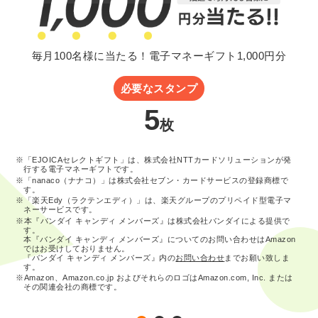
毎月100名様に当たる！電子マネーギフト1,000円分
必要なスタンプ
5
枚
※「EJOICAセレクトギフト」は、株式会社NTTカードソリューションが発
行する電子マネーギフトです。
※「nanaco（ナナコ）」は株式会社セブン・カードサービスの登録商標で
す。
※「楽天Edy（ラクテンエディ）」は、楽天グループのプリペイド型電子マ
ネーサービスです。
※本『バンダイ キャンディ メンバーズ』は株式会社バンダイによる提供で
す。
本『バンダイ キャンディ メンバーズ』についてのお問い合わせはAmazon
ではお受けしておりません。
『バンダイ キャンディ メンバーズ』内の
お問い合わせ
までお願い致しま
す。
※Amazon、Amazon.co.jp およびそれらのロゴはAmazon.com, Inc. または
その関連会社の商標です。