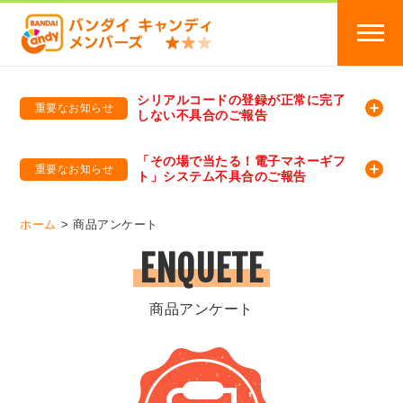
シリアルコードの登録が正常に完了
重要なお知らせ
しない不具合のご報告
バンダイキャンディメンバーズ
「バンダイ×アディダスサッカー日本代表 オリジナルグッズ プレゼントキャンペーン 2026」のキャンペーンページ
「その場で当たる！電子マネーギフ
重要なお知らせ
ト」システム不具合のご報告
バンダイキャンディメンバーズ（https://member-candy.bandai.co.jp/）
ホーム
商品アンケート
ENQUETE
商品アンケート