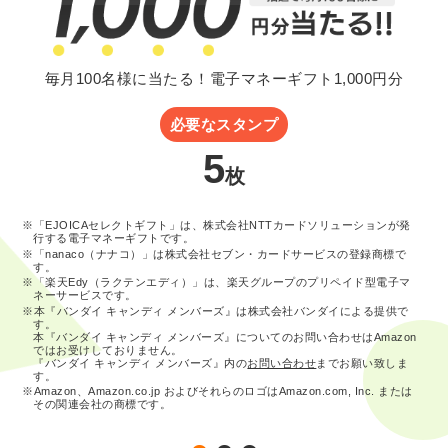
毎月100名様に当たる！電子マネーギフト1,000円分
必要なスタンプ
5
枚
※「EJOICAセレクトギフト」は、株式会社NTTカードソリューションが発
行する電子マネーギフトです。
※「nanaco（ナナコ）」は株式会社セブン・カードサービスの登録商標で
す。
※「楽天Edy（ラクテンエディ）」は、楽天グループのプリペイド型電子マ
ネーサービスです。
※本『バンダイ キャンディ メンバーズ』は株式会社バンダイによる提供で
す。
本『バンダイ キャンディ メンバーズ』についてのお問い合わせはAmazon
ではお受けしておりません。
『バンダイ キャンディ メンバーズ』内の
お問い合わせ
までお願い致しま
す。
※Amazon、Amazon.co.jp およびそれらのロゴはAmazon.com, Inc. または
その関連会社の商標です。