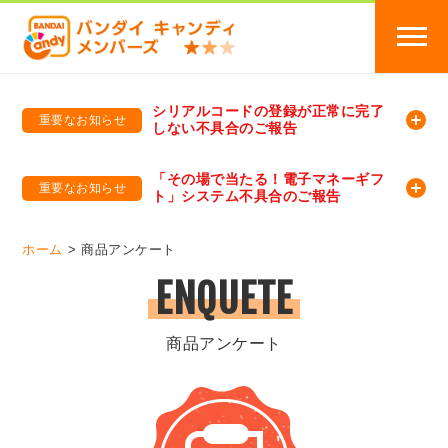
シリアルコードの登録が正常に完了
重要なお知らせ
しない不具合のご報告
バンダイキャンディメンバーズ
「バンダイ×アディダスサッカー日本代表 オリジナルグッズ プレゼントキャンペーン 2026」のキャンペーンページ
「その場で当たる！電子マネーギフ
重要なお知らせ
ト」システム不具合のご報告
バンダイキャンディメンバーズ（https://member-candy.bandai.co.jp/）
ホーム
商品アンケート
ENQUETE
商品アンケート