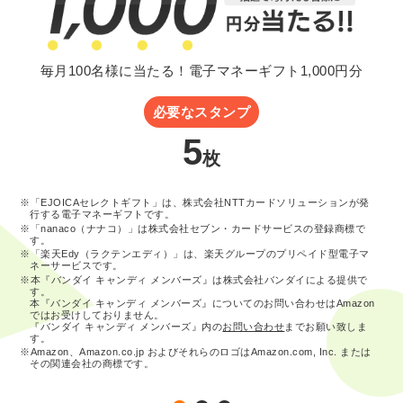
毎月100名様に当たる！電子マネーギフト1,000円分
必要なスタンプ
5
枚
※「EJOICAセレクトギフト」は、株式会社NTTカードソリューションが発
行する電子マネーギフトです。
※「nanaco（ナナコ）」は株式会社セブン・カードサービスの登録商標で
す。
※「楽天Edy（ラクテンエディ）」は、楽天グループのプリペイド型電子マ
ネーサービスです。
※本『バンダイ キャンディ メンバーズ』は株式会社バンダイによる提供で
す。
本『バンダイ キャンディ メンバーズ』についてのお問い合わせはAmazon
ではお受けしておりません。
『バンダイ キャンディ メンバーズ』内の
お問い合わせ
までお願い致しま
す。
※Amazon、Amazon.co.jp およびそれらのロゴはAmazon.com, Inc. または
その関連会社の商標です。