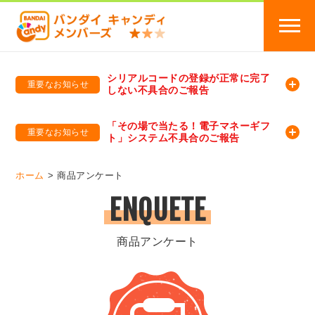
シリアルコードの登録が正常に完了
重要なお知らせ
しない不具合のご報告
バンダイキャンディメンバーズ
「バンダイ×アディダスサッカー日本代表 オリジナルグッズ プレゼントキャンペーン 2026」のキャンペーンページ
「その場で当たる！電子マネーギフ
重要なお知らせ
ト」システム不具合のご報告
バンダイキャンディメンバーズ（https://member-candy.bandai.co.jp/）
ホーム
商品アンケート
ENQUETE
商品アンケート