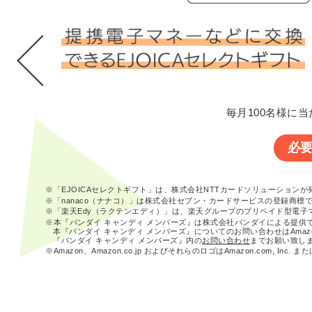
毎月100名様に当
必
※「EJOICAセレクトギフト」は、株式会社NTTカードソリューション
※「nanaco（ナナコ）」は株式会社セブン・カードサービスの登録商標
※「楽天Edy（ラクテンエディ）」は、楽天グループのプリペイド型電子
※本『バンダイ キャンディ メンバーズ』は株式会社バンダイによる提供
本『バンダイ キャンディ メンバーズ』についてのお問い合わせはAma
『バンダイ キャンディ メンバーズ』内の
お問い合わせ
までお願い致し
※Amazon、Amazon.co.jp およびそれらのロゴはAmazon.com, In