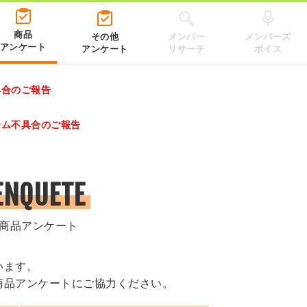
商品
その他
メンバー
メンバーズ
アンケート
アンケート
リサーチ
ボイス
具合のご報告
レゼントキャンペーン 2026」のキャンペーンページ
テム不具合のご報告
.co.jp/）
ENQUETE
商品アンケート
います。
商品アンケートにご協力ください。