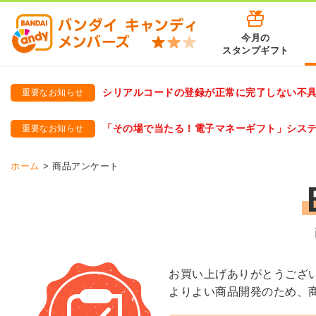
今月の
スタンプギフト
シリアルコードの登録が正常に完了しない不
重要なお知らせ
バンダイキャンディメンバーズ
「バンダイ×アディダスサッカー日本代表 オリジナルグッズ プ
「その場で当たる！電子マネーギフト」シス
重要なお知らせ
バンダイキャンディメンバーズ（https://member-candy.bandai
ホーム
商品アンケート
お買い上げありがとうござ
よりよい商品開発のため、