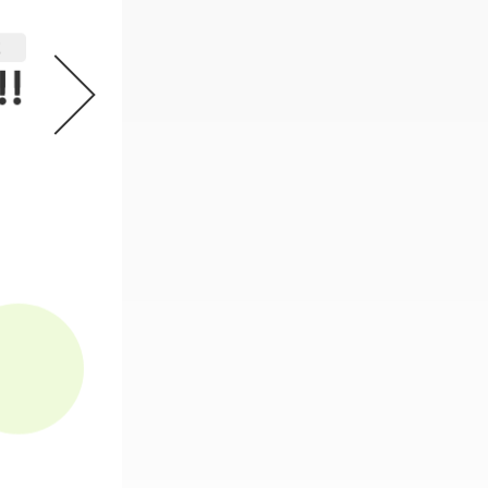
機動戦士ガンダム GフレームFA 
2
必要なスタンプ