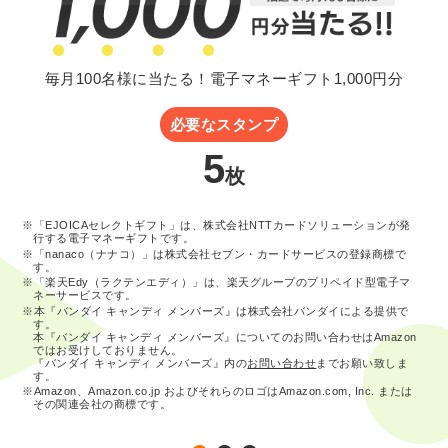
毎月100名様に当たる！電子マネーギフト1,000円分
必要なスタンプ
5
枚
※「EJOICAセレクトギフト」は、株式会社NTTカードソリューションが発
行する電子マネーギフトです。
※「nanaco（ナナコ）」は株式会社セブン・カードサービスの登録商標で
す。
※「楽天Edy（ラクテンエディ）」は、楽天グループのプリペイド型電子マ
ネーサービスです。
※本『バンダイ キャンディ メンバーズ』は株式会社バンダイによる提供で
す。
本『バンダイ キャンディ メンバーズ』についてのお問い合わせはAmazon
ではお受けしておりません。
『バンダイ キャンディ メンバーズ』内の
お問い合わせ
までお願い致しま
す。
※Amazon、Amazon.co.jp およびそれらのロゴはAmazon.com, Inc. または
その関連会社の商標です。