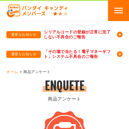
シリアルコードの登録が正常に完了
重要なお知らせ
しない不具合のご報告
バンダイキャンディメンバーズ
「バンダイ×アディダスサッカー日本代表 オリジナルグッズ プレゼントキャンペーン 2026」のキャンペーンページ
「その場で当たる！電子マネーギフ
重要なお知らせ
ト」システム不具合のご報告
バンダイキャンディメンバーズ（https://member-candy.bandai.co.jp/）
ホーム
商品アンケート
ENQUETE
商品アンケート