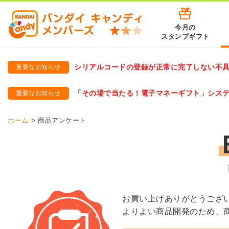
今月の
スタンプギフト
シリアルコードの登録が正常に完了しない不
重要なお知らせ
バンダイキャンディメンバーズ
「バンダイ×アディダスサッカー日本代表 オリジナルグッズ プ
「その場で当たる！電子マネーギフト」シス
重要なお知らせ
バンダイキャンディメンバーズ（https://member-candy.bandai
ホーム
商品アンケート
お買い上げありがとうござ
よりよい商品開発のため、