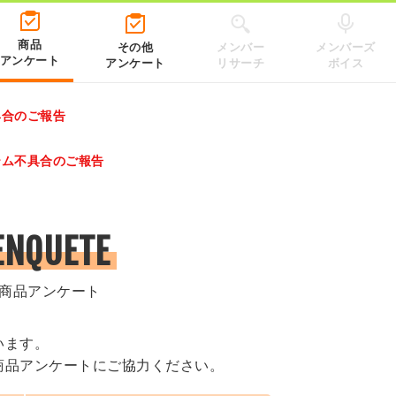
商品
その他
メンバー
メンバーズ
アンケート
アンケート
リサーチ
ボイス
具合のご報告
レゼントキャンペーン 2026」のキャンペーンページ
テム不具合のご報告
.co.jp/）
ENQUETE
商品アンケート
います。
商品アンケートにご協力ください。