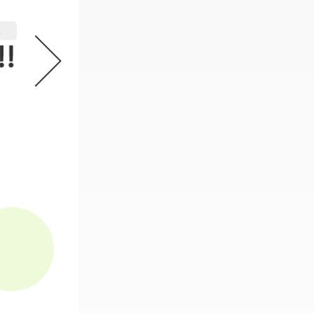
機動戦士ガンダム GフレームFA 
2
必要なスタンプ