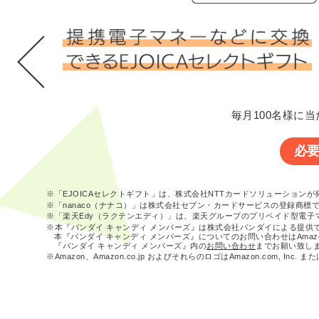
毎月100名様に当
必
※「EJOICAセレクトギフト」は、株式会社NTTカードソリューション
※「nanaco（ナナコ）」は株式会社セブン・カードサービスの登録商標
※「楽天Edy（ラクテンエディ）」は、楽天グループのプリペイド型電子
※本『バンダイ キャンディ メンバーズ』は株式会社バンダイによる提供
本『バンダイ キャンディ メンバーズ』についてのお問い合わせはAma
『バンダイ キャンディ メンバーズ』内の
お問い合わせ
までお願い致し
※Amazon、Amazon.co.jp およびそれらのロゴはAmazon.com, In