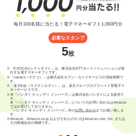
毎月100名様に当たる！電子マネーギフト1,000円分
必要なスタンプ
5
枚
※「EJOICAセレクトギフト」は、株式会社NTTカードソリューションが発
行する電子マネーギフトです。
※「nanaco（ナナコ）」は株式会社セブン・カードサービスの登録商標で
す。
※「楽天Edy（ラクテンエディ）」は、楽天グループのプリペイド型電子マ
ネーサービスです。
※本『バンダイ キャンディ メンバーズ』は株式会社バンダイによる提供で
す。
本『バンダイ キャンディ メンバーズ』についてのお問い合わせはAmazon
ではお受けしておりません。
『バンダイ キャンディ メンバーズ』内の
お問い合わせ
までお願い致しま
す。
※Amazon、Amazon.co.jp およびそれらのロゴはAmazon.com, Inc. または
その関連会社の商標です。