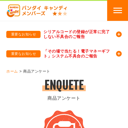
シリアルコードの登録が正常に完了
重要なお知らせ
しない不具合のご報告
バンダイキャンディメンバーズ
「バンダイ×アディダスサッカー日本代表 オリジナルグッズ プレゼントキャンペーン 2026」のキャンペーンページ
「その場で当たる！電子マネーギフ
重要なお知らせ
ト」システム不具合のご報告
バンダイキャンディメンバーズ（https://member-candy.bandai.co.jp/）
ホーム
商品アンケート
ENQUETE
商品アンケート