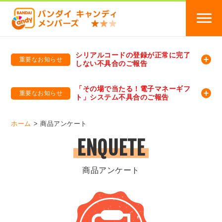
シリアルコードの登録が正常に完了
重要なお知らせ
しない不具合のご報告
バンダイキャンディメンバーズ
「バンダイ×アディダスサッカー日本代表 オリジナルグッズ プレゼントキャンペーン 2026」のキャンペーンページ
「その場で当たる！電子マネーギフ
重要なお知らせ
ト」システム不具合のご報告
バンダイキャンディメンバーズ（https://member-candy.bandai.co.jp/）
ホーム
商品アンケート
ENQUETE
商品アンケート