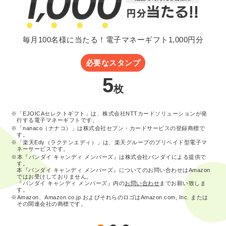
毎月100名様に当たる！電子マネーギフト1,000円分
必要なスタンプ
5
枚
※「EJOICAセレクトギフト」は、株式会社NTTカードソリューションが発
行する電子マネーギフトです。
※「nanaco（ナナコ）」は株式会社セブン・カードサービスの登録商標で
す。
※「楽天Edy（ラクテンエディ）」は、楽天グループのプリペイド型電子マ
ネーサービスです。
※本『バンダイ キャンディ メンバーズ』は株式会社バンダイによる提供で
す。
本『バンダイ キャンディ メンバーズ』についてのお問い合わせはAmazon
ではお受けしておりません。
『バンダイ キャンディ メンバーズ』内の
お問い合わせ
までお願い致しま
す。
※Amazon、Amazon.co.jp およびそれらのロゴはAmazon.com, Inc. または
その関連会社の商標です。