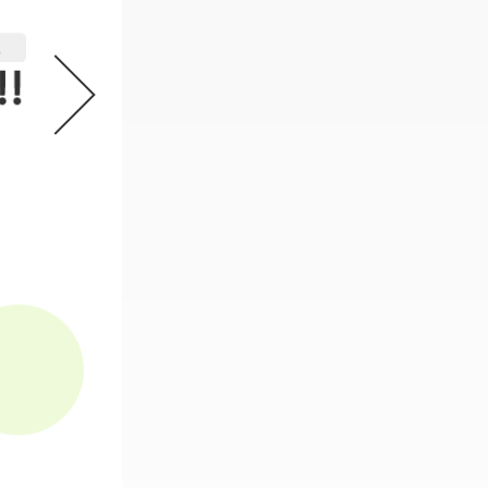
機動戦士ガンダム GフレームFA 
2
必要なスタンプ