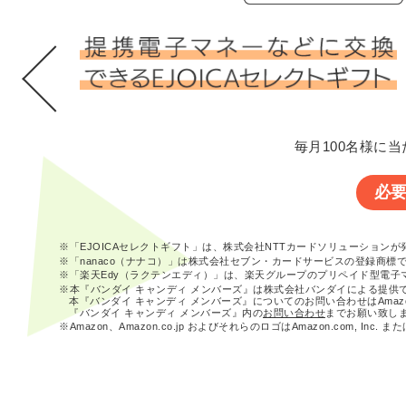
毎月100名様に当
必
※「EJOICAセレクトギフト」は、株式会社NTTカードソリューション
※「nanaco（ナナコ）」は株式会社セブン・カードサービスの登録商標
※「楽天Edy（ラクテンエディ）」は、楽天グループのプリペイド型電子
※本『バンダイ キャンディ メンバーズ』は株式会社バンダイによる提供
本『バンダイ キャンディ メンバーズ』についてのお問い合わせはAma
『バンダイ キャンディ メンバーズ』内の
お問い合わせ
までお願い致し
※Amazon、Amazon.co.jp およびそれらのロゴはAmazon.com, In