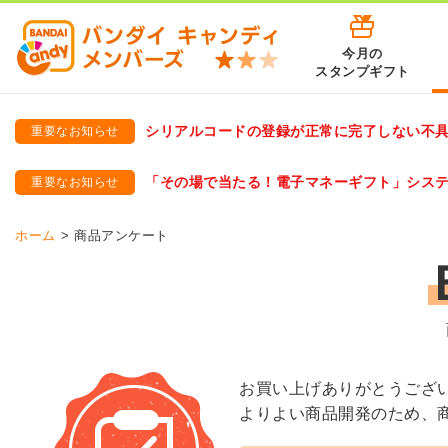
今月の
スタンプギフト
シリアルコードの登録が正常に完了しない不
重要なお知らせ
バンダイキャンディメンバーズ
「バンダイ×アディダスサッカー日本代表 オリジナルグッズ プ
「その場で当たる！電子マネーギフト」シス
重要なお知らせ
バンダイキャンディメンバーズ（https://member-candy.bandai
ホーム
商品アンケート
お買い上げありがとうござ
よりよい商品開発のため、