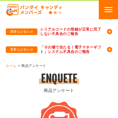
シリアルコードの登録が正常に完了
重要なお知らせ
しない不具合のご報告
バンダイキャンディメンバーズ
「バンダイ×アディダスサッカー日本代表 オリジナルグッズ プレゼントキャンペーン 2026」のキャンペーンページ
「その場で当たる！電子マネーギフ
重要なお知らせ
ト」システム不具合のご報告
バンダイキャンディメンバーズ（https://member-candy.bandai.co.jp/）
ホーム
商品アンケート
ENQUETE
商品アンケート