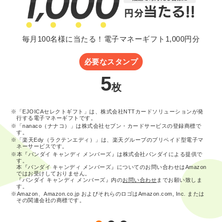
毎月100名様に当たる！電子マネーギフト1,000円分
必要なスタンプ
5
枚
※「EJOICAセレクトギフト」は、株式会社NTTカードソリューションが発
行する電子マネーギフトです。
※「nanaco（ナナコ）」は株式会社セブン・カードサービスの登録商標で
す。
※「楽天Edy（ラクテンエディ）」は、楽天グループのプリペイド型電子マ
ネーサービスです。
※本『バンダイ キャンディ メンバーズ』は株式会社バンダイによる提供で
す。
本『バンダイ キャンディ メンバーズ』についてのお問い合わせはAmazon
ではお受けしておりません。
『バンダイ キャンディ メンバーズ』内の
お問い合わせ
までお願い致しま
す。
※Amazon、Amazon.co.jp およびそれらのロゴはAmazon.com, Inc. または
その関連会社の商標です。