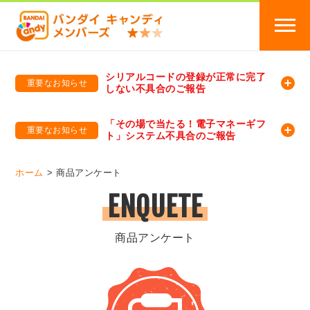
シリアルコードの登録が正常に完了
重要なお知らせ
しない不具合のご報告
バンダイキャンディメンバーズ
「バンダイ×アディダスサッカー日本代表 オリジナルグッズ プレゼントキャンペーン 2026」のキャンペーンページ
「その場で当たる！電子マネーギフ
重要なお知らせ
ト」システム不具合のご報告
バンダイキャンディメンバーズ（https://member-candy.bandai.co.jp/）
ホーム
商品アンケート
ENQUETE
商品アンケート