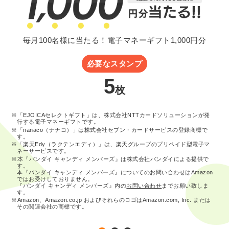
毎月100名様に当たる！電子マネーギフト1,000円分
必要なスタンプ
5
枚
※「EJOICAセレクトギフト」は、株式会社NTTカードソリューションが発
行する電子マネーギフトです。
※「nanaco（ナナコ）」は株式会社セブン・カードサービスの登録商標で
す。
※「楽天Edy（ラクテンエディ）」は、楽天グループのプリペイド型電子マ
ネーサービスです。
※本『バンダイ キャンディ メンバーズ』は株式会社バンダイによる提供で
す。
本『バンダイ キャンディ メンバーズ』についてのお問い合わせはAmazon
ではお受けしておりません。
『バンダイ キャンディ メンバーズ』内の
お問い合わせ
までお願い致しま
す。
※Amazon、Amazon.co.jp およびそれらのロゴはAmazon.com, Inc. または
その関連会社の商標です。