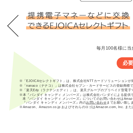
毎月100名様に当
必
※「EJOICAセレクトギフト」は、株式会社NTTカードソリューション
※「nanaco（ナナコ）」は株式会社セブン・カードサービスの登録商標
※「楽天Edy（ラクテンエディ）」は、楽天グループのプリペイド型電子
※本『バンダイ キャンディ メンバーズ』は株式会社バンダイによる提供
本『バンダイ キャンディ メンバーズ』についてのお問い合わせはAma
『バンダイ キャンディ メンバーズ』内の
お問い合わせ
までお願い致し
※Amazon、Amazon.co.jp およびそれらのロゴはAmazon.com, In