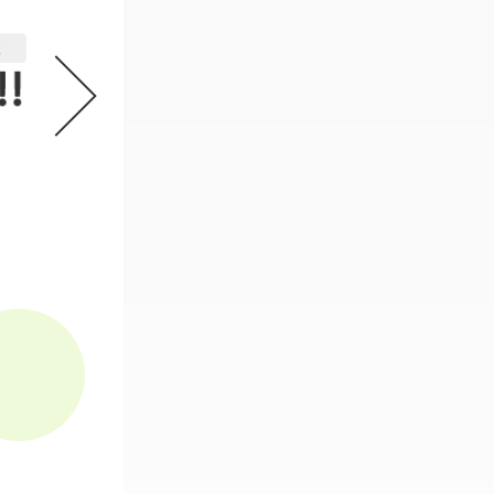
機動戦士ガンダム GフレームFA 
2
必要なスタンプ