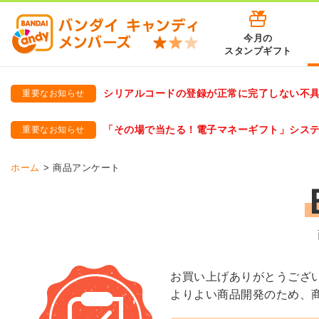
今月の
スタンプギフト
シリアルコードの登録が正常に完了しない不
重要なお知らせ
バンダイキャンディメンバーズ
「バンダイ×アディダスサッカー日本代表 オリジナルグッズ プ
「その場で当たる！電子マネーギフト」シス
重要なお知らせ
バンダイキャンディメンバーズ（https://member-candy.bandai
ホーム
商品アンケート
お買い上げありがとうござ
よりよい商品開発のため、