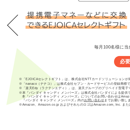
毎月100名様に当
必
※「EJOICAセレクトギフト」は、株式会社NTTカードソリューション
※「nanaco（ナナコ）」は株式会社セブン・カードサービスの登録商標
※「楽天Edy（ラクテンエディ）」は、楽天グループのプリペイド型電子
※本『バンダイ キャンディ メンバーズ』は株式会社バンダイによる提供
本『バンダイ キャンディ メンバーズ』についてのお問い合わせはAma
『バンダイ キャンディ メンバーズ』内の
お問い合わせ
までお願い致し
※Amazon、Amazon.co.jp およびそれらのロゴはAmazon.com, In