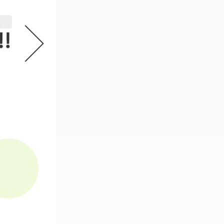
機動戦士ガンダム GフレームFA 
2
必要なスタンプ