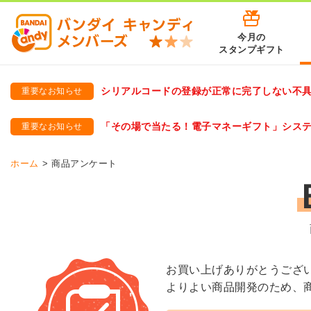
今月の
スタンプギフト
シリアルコードの登録が正常に完了しない不
重要なお知らせ
バンダイキャンディメンバーズ
「バンダイ×アディダスサッカー日本代表 オリジナルグッズ プ
「その場で当たる！電子マネーギフト」シス
重要なお知らせ
バンダイキャンディメンバーズ（https://member-candy.bandai
ホーム
商品アンケート
お買い上げありがとうござ
よりよい商品開発のため、