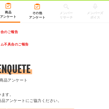
商品
その他
メンバー
メンバーズ
アンケート
アンケート
リサーチ
ボイス
具合のご報告
レゼントキャンペーン 2026」のキャンペーンページ
テム不具合のご報告
.co.jp/）
ENQUETE
商品アンケート
います。
商品アンケートにご協力ください。