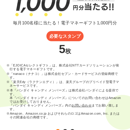
毎月100名様に当たる！電子マネーギフト1,000円分
必要なスタンプ
5
枚
※「EJOICAセレクトギフト」は、株式会社NTTカードソリューションが発
行する電子マネーギフトです。
※「nanaco（ナナコ）」は株式会社セブン・カードサービスの登録商標で
す。
※「楽天Edy（ラクテンエディ）」は、楽天グループのプリペイド型電子マ
ネーサービスです。
※本『バンダイ キャンディ メンバーズ』は株式会社バンダイによる提供で
す。
本『バンダイ キャンディ メンバーズ』についてのお問い合わせはAmazon
ではお受けしておりません。
『バンダイ キャンディ メンバーズ』内の
お問い合わせ
までお願い致しま
す。
※Amazon、Amazon.co.jp およびそれらのロゴはAmazon.com, Inc. または
その関連会社の商標です。