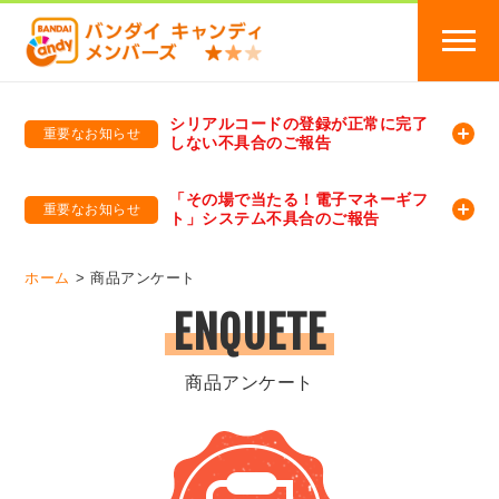
シリアルコードの登録が正常に完了
重要なお知らせ
しない不具合のご報告
バンダイキャンディメンバーズ
「バンダイ×アディダスサッカー日本代表 オリジナルグッズ プレゼントキャンペーン 2026」のキャンペーンページ
「その場で当たる！電子マネーギフ
重要なお知らせ
ト」システム不具合のご報告
バンダイキャンディメンバーズ（https://member-candy.bandai.co.jp/）
ホーム
商品アンケート
ENQUETE
商品アンケート