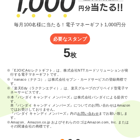
毎月100名様に当たる！電子マネーギフト1,000円分
必要なスタンプ
5
枚
※「EJOICAセレクトギフト」は、株式会社NTTカードソリューションが発
行する電子マネーギフトです。
※「nanaco（ナナコ）」は株式会社セブン・カードサービスの登録商標で
す。
※「楽天Edy（ラクテンエディ）」は、楽天グループのプリペイド型電子マ
ネーサービスです。
※本『バンダイ キャンディ メンバーズ』は株式会社バンダイによる提供で
す。
本『バンダイ キャンディ メンバーズ』についてのお問い合わせはAmazon
ではお受けしておりません。
『バンダイ キャンディ メンバーズ』内の
お問い合わせ
までお願い致しま
す。
※Amazon、Amazon.co.jp およびそれらのロゴはAmazon.com, Inc. または
その関連会社の商標です。