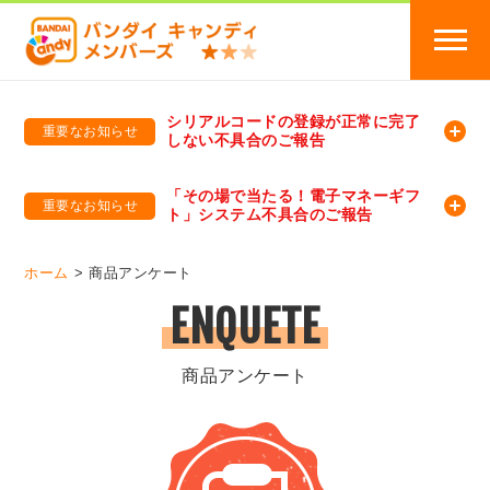
シリアルコードの登録が正常に完了
重要なお知らせ
しない不具合のご報告
バンダイキャンディメンバーズ
「バンダイ×アディダスサッカー日本代表 オリジナルグッズ プレゼントキャンペーン 2026」のキャンペーンページ
「その場で当たる！電子マネーギフ
重要なお知らせ
ト」システム不具合のご報告
バンダイキャンディメンバーズ（https://member-candy.bandai.co.jp/）
ホーム
商品アンケート
ENQUETE
商品アンケート